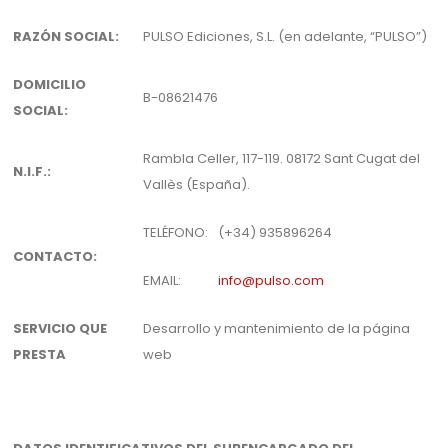
RAZÓN SOCIAL:
PULSO Ediciones, S.L. (en adelante, “PULSO”)
DOMICILIO
B-08621476
SOCIAL:
Rambla Celler, 117-119. 08172 Sant Cugat del
N.I.F.:
Vallès (España).
TELÉFONO:
(+34) 935896264
CONTACTO:
EMAIL:
info@pulso.com
SERVICIO QUE
Desarrollo y mantenimiento de la página
PRESTA
web