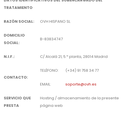
DATOS IDENTIFICATIVOS DEL SUBENCARGADO DEL
TRATAMIENTO
RAZÓN SOCIAL:
OVH HISPANO SL
DOMICILIO
B-83834747
SOCIAL:
N.I.F.:
C/ Alcalá 21, 5.ª planta, 28014 Madrid
TELÉFONO:
(+34) 91 758 34 77
CONTACTO:
EMAIL:
soporte@ovh.es
SERVICIO QUE
Hosting / almacenamiento de la presente
PRESTA
página web